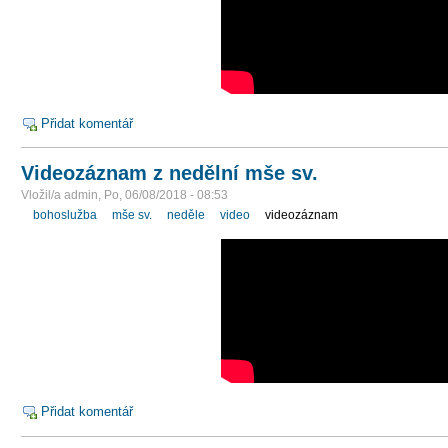
Přidat komentář
Videozáznam z nedělní mše sv.
Vložil/a admin, Po, 06/08/2018 - 08:53
bohoslužba
mše sv.
neděle
video
videozáznam
Přidat komentář