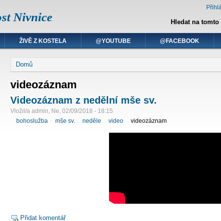
Přihlá
st Nivnice
Hledat na tomto
ŽIVĚ Z KOSTELA
@YOUTUBE
@FACEBOOK
Domů
videozáznam
Videozáznam z nedělní mše sv.
Vložil/a admin, Ne, 02/09/2018 - 18:15
bohoslužba
mše sv.
neděle
video
videozáznam
Přidat komentář