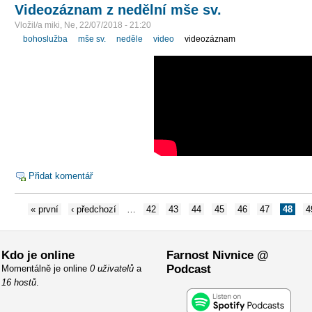
Videozáznam z nedělní mše sv.
Vložil/a miki, Ne, 22/07/2018 - 21:20
bohoslužba
mše sv.
neděle
video
videozáznam
Přidat komentář
« první
‹ předchozí
…
42
43
44
45
46
47
48
4
Kdo je online
Farnost Nivnice @
Podcast
Momentálně je online
0 uživatelů
a
16 hostů
.