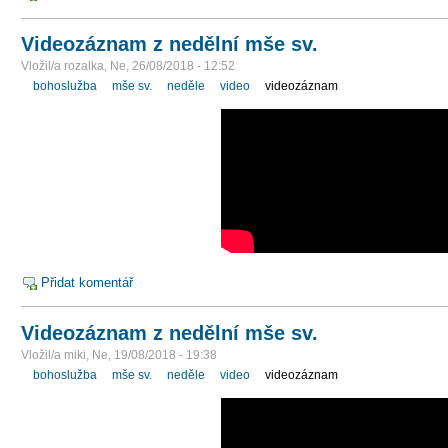
Videozáznam z nedělní mše sv.
Vložil/a rozalka, Ne, 26/08/2018 - 12:52
bohoslužba
mše sv.
neděle
video
videozáznam
Přidat komentář
Videozáznam z nedělní mše sv.
Vložil/a miki, Ne, 19/08/2018 - 19:38
bohoslužba
mše sv.
neděle
video
videozáznam