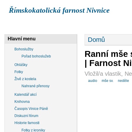
Římskokatolická farnost Nivnice
BOHOSLUŽBY
OHLÁŠKY
ŽIVĚ Z KOSTELA
Domů
Hlavní menu
Bohoslužby
Ranní mše s
Pořad bohoslužeb
| Farnost N
Ohlášky
Fotky
Vložil/a vlastik, 
Živě z kostela
audio
mše sv.
neděle
Nahrané přenosy
Kalendář akcí
Knihovna
Časopis Vinice Páně
Diskuzní fórum
Historie farnosti
Fotky z kroniky