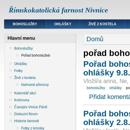
Římskokatolická farnost Nivnice
BOHOSLUŽBY
OHLÁŠKY
ŽIVĚ Z KOSTELA
Domů
Hlavní menu
Bohoslužby
pořad boho
Pořad bohoslužeb
Pořad bohos
Ohlášky
ohlášky 9.8
Fotky
Živě z kostela
Vložil/a anna, Ne
Nahrané přenosy
bohoslužby
ohlášky
po
Kalendář akcí
Přidat koment
Knihovna
Časopis Vinice Páně
Pořad bohos
Diskuzní fórum
ohlášky 2.8
Historie farnosti
Fotky z kroniky