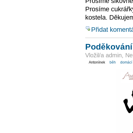
Prosíme šikovné
Prosíme cukrářk
kostela. Děkuje
Přidat koment
Poděkování 
Vložil/a admin, N
Antonínek
běh
domácí 