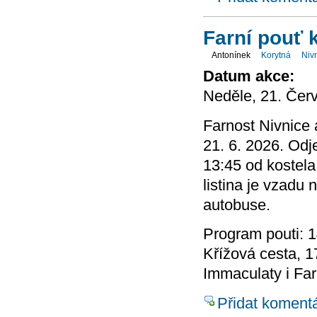
Farní pouť 
Antonínek
Korytná
Niv
Datum akce:
Neděle, 21. Čer
Farnost Nivnice 
21. 6. 2026. Odj
13:45 od kostela
listina je vzadu 
autobuse.
Program pouti: 1
Křížová cesta, 
Immaculaty i Fa
Přidat koment