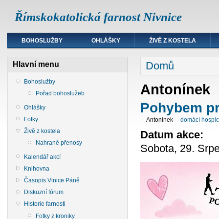
Římskokatolická farnost Nivnice
BOHOSLUŽBY
OHLÁŠKY
ŽIVĚ Z KOSTELA
Domů
Hlavní menu
Bohoslužby
Antonínek
Pořad bohoslužeb
Pohybem pr
Ohlášky
Fotky
Antonínek
domácí hospi
Živě z kostela
Datum akce:
Nahrané přenosy
Sobota, 29. Srp
Kalendář akcí
Knihovna
Časopis Vinice Páně
Diskuzní fórum
Historie farnosti
Fotky z kroniky