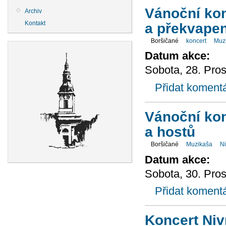
Vánoční kon
Archiv
Kontakt
a překvapen
Boršičané
koncert
Muz
Datum akce:
Sobota, 28. Pros
Přidat koment
Vánoční kon
a hostů
Boršičané
Muzikaša
N
Datum akce:
Sobota, 30. Pros
Přidat koment
Koncert Niv