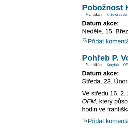
Pobožnost K
Františkáni
křížová cesta
Datum akce:
Neděle, 15. Bře
Přidat koment
Pohřeb P. 
Františkáni
Korytná
O
Datum akce:
Středa, 23. Únor
Ve středu 16. 2.
OFM
, který půso
hodin ve františ
Přidat koment