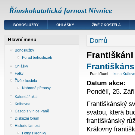
Římskokatolická farnost Nivnice
BOHOSLUŽBY
OHLÁŠKY
ŽIVĚ Z KOSTELA
Domů
Hlavní menu
Bohoslužby
Františkáni
Pořad bohoslužeb
Františkáns
Ohlášky
Fotky
Františkáni
ikona Královn
Živě z kostela
Datum akce:
Nahrané přenosy
Pondělí, 25. Zář
Kalendář akcí
Františkánský sv
Knihovna
svatou, která bu
Časopis Vinice Páně
Diskuzní fórum
františkánský rů
Historie farnosti
Královny františ
Fotky z kroniky