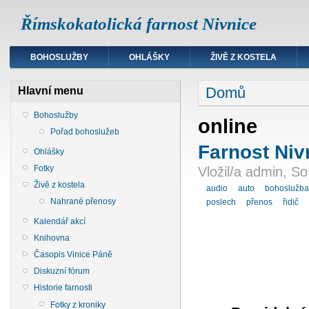
Římskokatolická farnost Nivnice
BOHOSLUŽBY
OHLÁŠKY
ŽIVĚ Z KOSTELA
Domů
Hlavní menu
Bohoslužby
online
Pořad bohoslužeb
Farnost Niv
Ohlášky
Fotky
Vložil/a admin, So
Živě z kostela
audio
auto
bohoslužb
Nahrané přenosy
poslech
přenos
řidič
Kalendář akcí
Knihovna
Časopis Vinice Páně
Diskuzní fórum
Historie farnosti
Fotky z kroniky