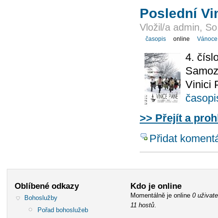
Poslední Vi
Vložil/a admin, So
časopis
online
Vánoce
4. čísl
Samozř
Vinici 
časopi
>> Přejít a proh
Přidat koment
Oblíbené odkazy
Kdo je online
Momentálně je online
0 uživate
Bohoslužby
11 hostů
.
Pořad bohoslužeb