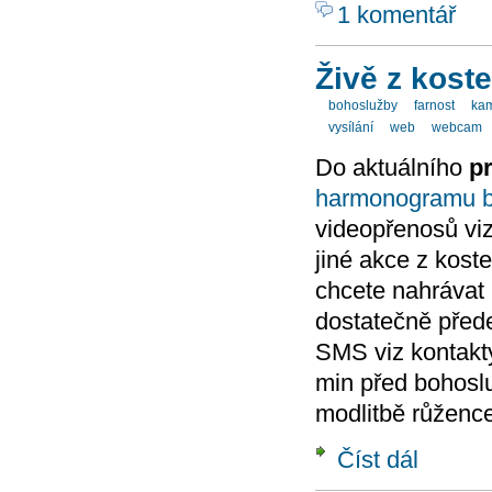
1 komentář
Živě z koste
bohoslužby
farnost
ka
vysílání
web
webcam
Do aktuálního
p
harmonogramu b
videopřenosů viz
jiné akce z kost
chcete nahrávat 
dostatečně před
SMS viz kontakty
min před bohoslu
modlitbě růžence
Číst dál