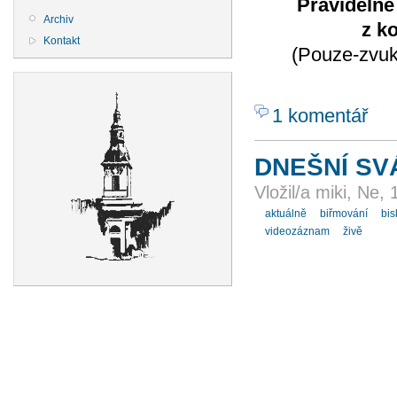
Pravidelné
Archiv
z k
Kontakt
(Pouze-zvuk
1 komentář
DNEŠNÍ SV
Vložil/a miki, Ne,
aktuálně
biřmování
bis
videozáznam
živě