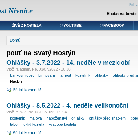
Přihlá
st Nivnice
Hledat na tomto
ŽIVĚ Z KOSTELA
@YOUTUBE
@FACEBOOK
Domů
pouť na Svatý Hostýn
Ohlášky - 3.7.2022 - 14. neděle v mezidobí
Vložil/a admin, Ne, 03/07/2022 - 16:10
bankovní účet
biřmování
farnost
kostelník
ohlášky
ohlášky před 
Hostýn
Přidat komentář
Ohlášky - 8.5.2022 - 4. neděle velikonoční
Vložil/a miki, Ne, 08/05/2022 - 09:54
kostelník
májová
náboženství
ohlášky
ohlášky před sňatkem
pob
tábor
úklid kostela
výzdoba kostela
Přidat komentář