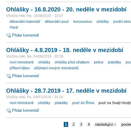
Ohlášky - 16.8.2020 - 20. neděle v mezidobí
Vložil/a miki, Ne, 16/08/2020 - 10:07
děkanátní kalendář
děkanátní pouť
koronavirus
ohlášky
postní alm
Páně
Přidat komentář
Ohlášky - 4.8.2019 - 18. neděle v mezidobí
Vložil/a miki, Ne, 04/08/2019 - 20:26
noví ministranti
ohlášky
ohlášky před sňatkem
petice
plakátky
po
přífarní tábor
přijímání nových ministrantů
Přidat komentář
Ohlášky - 28.7.2019 - 17. neděle v mezidobí
Vložil/a miki, Po, 29/07/2019 - 10:16
noví ministranti
ohlášky
plakátky
pouť do Říma
pouť na Svatý Host
Přidat komentář
1
2
3
4
následující ›
posle