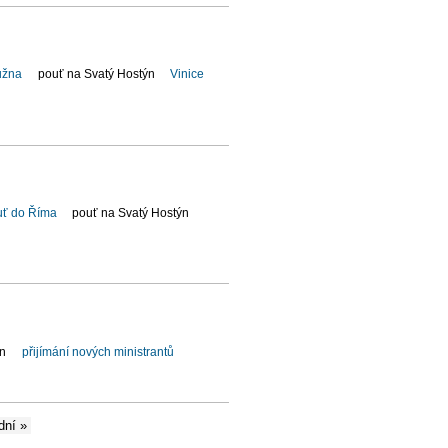
užna
pouť na Svatý Hostýn
Vinice
uť do Říma
pouť na Svatý Hostýn
ýn
přijímání nových ministrantů
dní »