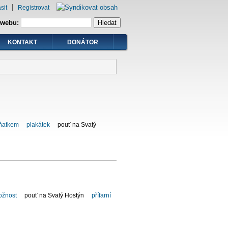
sit
Registrovat
 webu:
KONTAKT
DONÁTOR
sňatkem
plakátek
pouť na Svatý
ožnost
pouť na Svatý Hostýn
přífarní