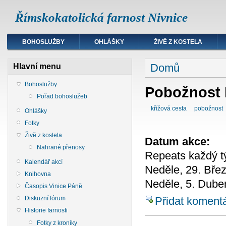
Římskokatolická farnost Nivnice
BOHOSLUŽBY
OHLÁŠKY
ŽIVĚ Z KOSTELA
Domů
Hlavní menu
Bohoslužby
Pobožnost 
Pořad bohoslužeb
křížová cesta
pobožnost
Ohlášky
Fotky
Živě z kostela
Datum akce:
Nahrané přenosy
Repeats každý t
Kalendář akcí
Neděle, 29. Bře
Knihovna
Neděle, 5. Dube
Časopis Vinice Páně
Diskuzní fórum
Přidat koment
Historie farnosti
Fotky z kroniky