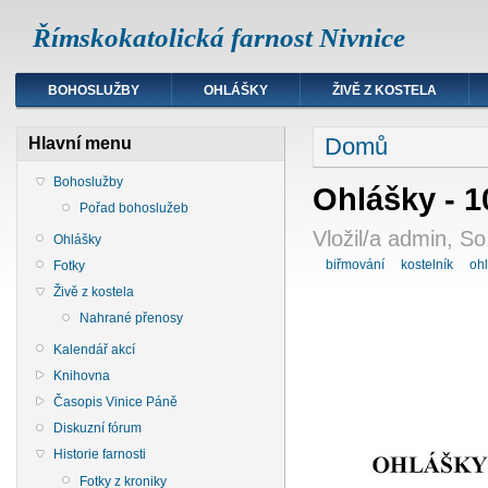
Římskokatolická farnost Nivnice
BOHOSLUŽBY
OHLÁŠKY
ŽIVĚ Z KOSTELA
Domů
Hlavní menu
Bohoslužby
Ohlášky - 1
Pořad bohoslužeb
Vložil/a admin, S
Ohlášky
biřmování
kostelník
oh
Fotky
Živě z kostela
Nahrané přenosy
Kalendář akcí
Knihovna
Časopis Vinice Páně
Diskuzní fórum
Historie farnosti
Fotky z kroniky