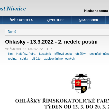
st Nivnice
Hledat na tomto
ŽIVĚ Z KOSTELA
@YOUTUBE
@FACEBOOK
Domů
Ohlášky - 13.3.2022 - 2. neděle postní
Vložil/a miki, Ne, 13/03/2022 - 11:15
film
Haléř sv. Petra
kostelník
křížová cesta
ohlášky
postní almužn
rodina
sbírka
vitráže
zapisování nemocných