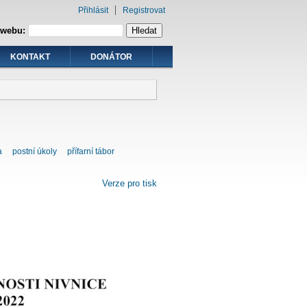
Přihlásit
Registrovat
 webu:
KONTAKT
DONÁTOR
a
postní úkoly
přífarní tábor
Verze pro tisk