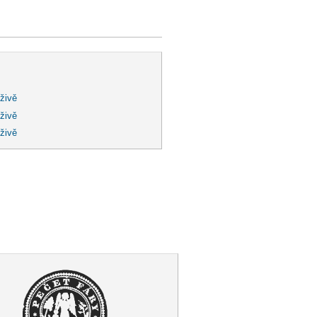
 živě
 živě
 živě