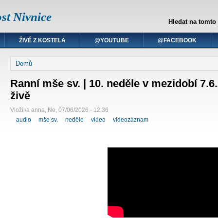
st Nivnice
Hledat na tomto
ŽIVĚ Z KOSTELA
@YOUTUBE
@FACEBOOK
Domů
Ranní mše sv. | 10. neděle v mezidobí 7.6
živě
Vložil/a anna, Ne, 07/06/2026 - 12:36
audio
mše sv.
neděle
video
videozáznam