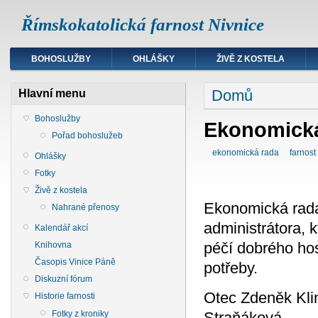
Římskokatolická farnost Nivnice
BOHOSLUŽBY
OHLÁŠKY
ŽIVĚ Z KOSTELA
Domů
Hlavní menu
Bohoslužby
Ekonomická
Pořad bohoslužeb
ekonomická rada
farnost
Ohlášky
Fotky
Živě z kostela
Ekonomická rada
Nahrané přenosy
administrátora, 
Kalendář akcí
péčí dobrého ho
Knihovna
Časopis Vinice Páně
potřeby.
Diskuzní fórum
Otec Zdeněk Kl
Historie farnosti
Straňáková
Fotky z kroniky