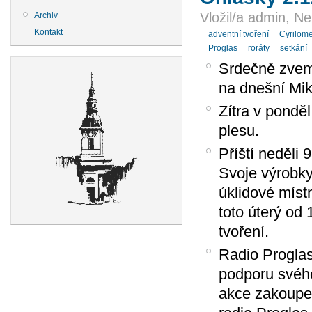
Vložil/a admin, N
Archiv
Kontakt
adventní tvoření
Cyrilome
Proglas
roráty
setkání
Srdečně zveme
na dnešní Mik
Zítra v ponděl
plesu.
Příští neděli 
Svoje výrobky
úklidové místn
toto úterý od
tvoření.
Radio Proglas
podporu svého
akce zakoupe