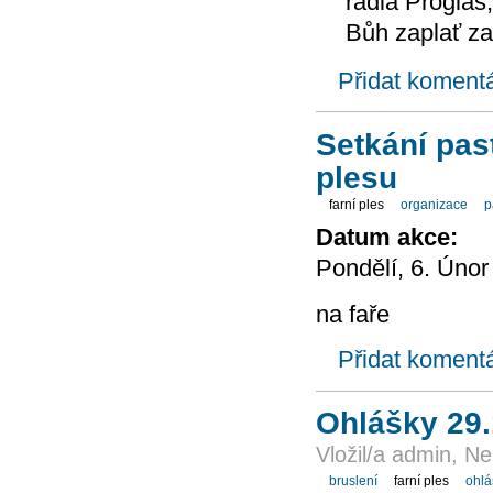
radia Proglas
Bůh zaplať za
Přidat koment
Setkání pas
plesu
farní ples
organizace
p
Datum akce:
Pondělí, 6. Únor
na faře
Přidat koment
Ohlášky 29
Vložil/a admin, N
bruslení
farní ples
ohlá