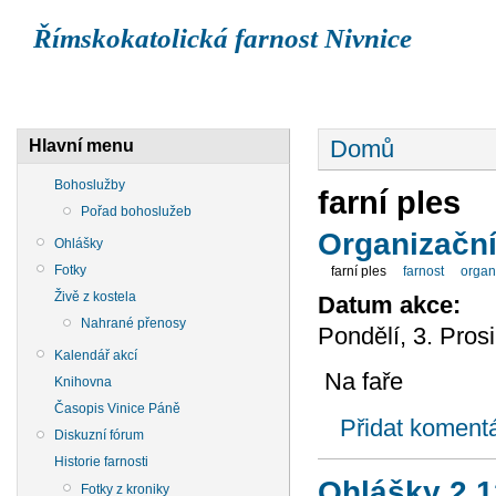
Římskokatolická farnost Nivnice
BOHOSLUŽBY
OHLÁŠKY
ŽIVĚ Z KOSTELA
Domů
Hlavní menu
Bohoslužby
farní ples
Pořad bohoslužeb
Organizační
Ohlášky
Fotky
farní ples
farnost
organ
Živě z kostela
Datum akce:
Nahrané přenosy
Pondělí, 3. Pros
Kalendář akcí
Na faře
Knihovna
Časopis Vinice Páně
Přidat koment
Diskuzní fórum
Historie farnosti
Ohlášky 2.
Fotky z kroniky