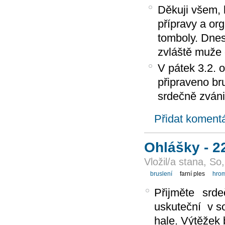
Děkuji všem, 
přípravy a or
tomboly. Dnes
zvláště muže
V pátek 3.2. o
připraveno br
srdečně zváni
Přidat koment
Ohlášky - 2
Vložil/a stana, So
bruslení
farní ples
hrom
Přijměte srd
uskuteční
v s
hale. Výtěžek