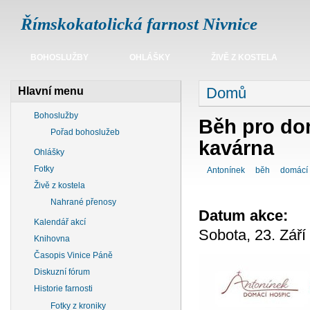
Římskokatolická farnost Nivnice
BOHOSLUŽBY
OHLÁŠKY
ŽIVĚ Z KOSTELA
Domů
Hlavní menu
Bohoslužby
Běh pro dom
Pořad bohoslužeb
kavárna
Ohlášky
Fotky
Antonínek
běh
domácí 
Živě z kostela
Nahrané přenosy
Datum akce:
Kalendář akcí
Sobota, 23. Září
Knihovna
Časopis Vinice Páně
Diskuzní fórum
Historie farnosti
Fotky z kroniky