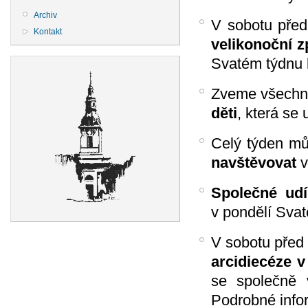
Archiv
V sobotu před
Kontakt
velikonoční 
Svatém týdnu 
Zveme všechny,
děti
, která se
Celý týden můž
navštěvovat
v
Společné udí
v pondělí Svat
V sobotu před
arcidiecéze 
se společně 
Podrobné info