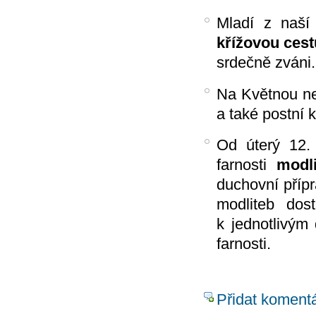
Mladí z naší 
křížovou cest
srdečně zváni.
Na Květnou ne
a také postní 
Od úterý 12.
farnosti
modl
duchovní přípr
modliteb dos
k jednotlivým
farnosti.
Přidat koment