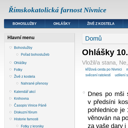
Římskokatolická farnost Nivnice
BOHOSLUŽBY
OHLÁŠKY
ŽIVĚ Z KOSTELA
Domů
Hlavní menu
Bohoslužby
Ohlášky 10.
Pořad bohoslužeb
Vložil/a stana, Ne
Ohlášky
křížová cesta po Nivnici
m
Fotky
svěcení ratolestí
udílení 
Živě z kostela
Nahrané přenosy
Kalendář akcí
Dnes po mši 
Knihovna
v předsíni ko
Časopis Vinice Páně
pohlednice je 
Diskuzní fórum
věnován na po
Historie farnosti
za vaše dary i 
Fotky z kroniky