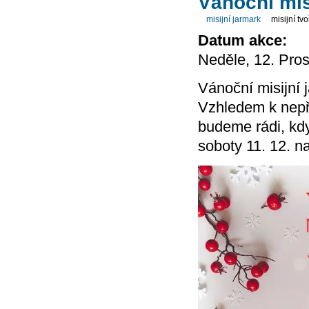
Vánoční mis
misijní jarmark
misijní tv
Datum akce:
Neděle, 12. Pros
Vánoční misijní 
Vzhledem k nepří
budeme rádi, kdy
soboty 11. 12. n