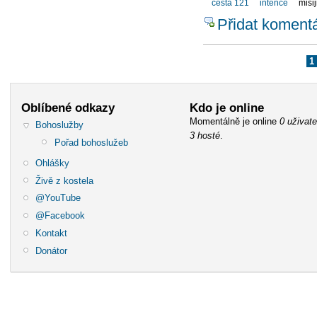
cesta 121
intence
misij
Přidat koment
1
Oblíbené odkazy
Kdo je online
Momentálně je online
0 uživate
Bohoslužby
3 hosté
.
Pořad bohoslužeb
Ohlášky
Živě z kostela
@YouTube
@Facebook
Kontakt
Donátor