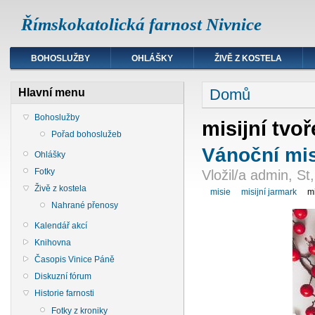
Římskokatolická farnost Nivnice
BOHOSLUŽBY
OHLÁŠKY
ŽIVĚ Z KOSTELA
Domů
Hlavní menu
Bohoslužby
misijní tvoř
Pořad bohoslužeb
Vánoční mis
Ohlášky
Fotky
Vložil/a admin, St
Živě z kostela
misie
misijní jarmark
mi
Nahrané přenosy
Kalendář akcí
Knihovna
Časopis Vinice Páně
Diskuzní fórum
Historie farnosti
Fotky z kroniky