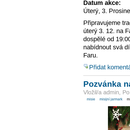
Datum akce:
Úterý, 3. Prosin
Připravujeme trad
úterý 3. 12. na F
dospělé od 19:00.
nabídnout svá dí
Faru.
Přidat koment
Pozvánka na 
Vložil/a admin, Po
misie
misijní jarmark
mi