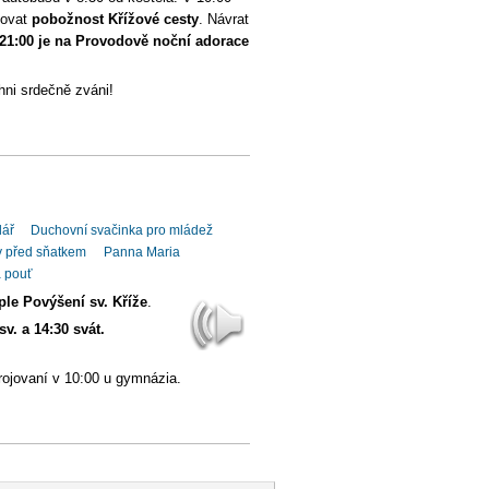
dovat
pobožnost Křížové cesty
. Návrat
e 21:00 je na Provodově noční adorace
chni srdečně zváni!
dář
Duchovní svačinka pro mládež
y před sňatkem
Panna Maria
 pouť
ple Povýšení sv. Kříže
.
v. a 14:30 svát.
rojovaní v 10:00 u gymnázia.