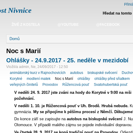
Přihlá
st Nivnice
Hledat na tomto
ŽIVĚ Z KOSTELA
@YOUTUBE
@FACEBOOK
Domů
Noc s Marií
Ohlášky - 24.9.2017 - 25. neděle v mezidobí
Vložil/a admin, Ne, 24/09/2017 - 12:50
animátorský kurz v Rajnochovicích
autobus
biskupské svěcení
Duchov
Korytné
modlení matek
Noc s Marií
ohlášky
ohlášky před sňatkem
veřejných činitelů
Provodov
Růžencová pouť
Svatohubertská pouť
V neděli 24. 9. 2017 jste zváni na hody do Korytné v 9:00 na mši s
požehnání.
V neděli 1. 10. je Růžencová pouť v Uh. Brodě.
Hrubá nebude.
K
gymnázia.
My se připojíme k pěšímu procesí z Němčí. Děkujeme
Do konce září se zapisujte na
autobus na biskupské svěcení
J. Nu
Olomouce. V případě malého zájmu se pojede individuální dopravou.
Ve čtvrtek 28. 9. 2017 se koná tradiční pouť na Provodov
. Odjezd