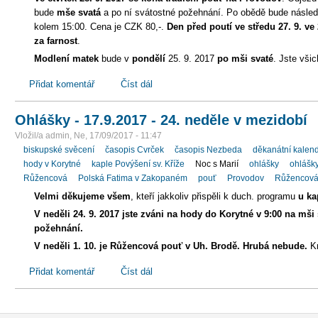
bude
mše svatá
a po ní svátostné požehnání. Po obědě bude násle
kolem 15:00. Cena je CZK 80,-.
Den před poutí ve středu 27. 9. v
za farnost
.
Modlení matek
bude v
pondělí
25. 9. 2017
po mši svaté
. Jste vši
Přidat komentář
Číst dál
Ohlášky - 17.9.2017 - 24. neděle v mezidobí
Vložil/a admin, Ne, 17/09/2017 - 11:47
biskupské svěcení
časopis Cvrček
časopis Nezbeda
děkanátní kalen
hody v Korytné
kaple Povýšení sv. Kříže
Noc s Marií
ohlášky
ohlášk
Růžencová
Polská Fatima v Zakopaném
pouť
Provodov
Růžencová
Velmi děkujeme
všem
, kteří jakkoliv přispěli k duch. programu
u ka
V neděli 24. 9. 2017 jste zváni na hody do Korytné v 9:00 na mši s
požehnání.
V neděli 1. 10. je Růžencová pouť v Uh. Brodě.
Hrubá nebude.
K
Přidat komentář
Číst dál