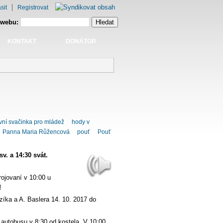
sit
Registrovat
 webu:
KONTAKT
DONÁTOR
ní svačinka pro mládež
hody v
Panna Maria Růžencová
pouť
Pouť
v. a 14:30 svát.
rojovaní v 10:00 u
!
zíka a A. Baslera 14. 10. 2017 do
 autobusu v 8:30 od kostela. V 10:00