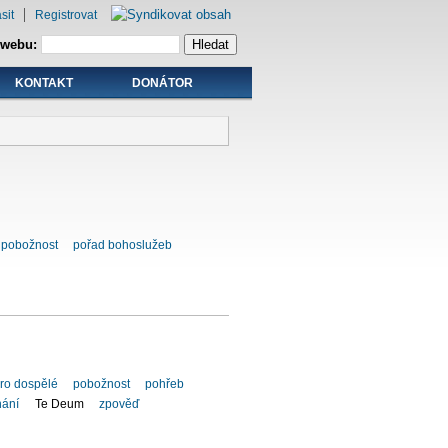
sit
Registrovat
 webu:
KONTAKT
DONÁTOR
pobožnost
pořad bohoslužeb
ro dospělé
pobožnost
pohřeb
nání
Te Deum
zpověď