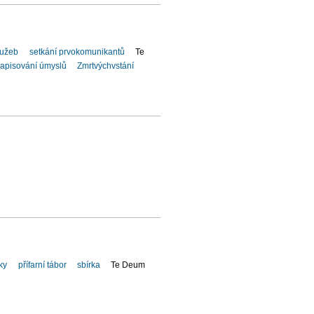
lužeb
setkání prvokomunikantů
Te
apisování úmyslů
Zmrtvýchvstání
ky
přífarní tábor
sbírka
Te Deum