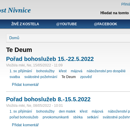
Přihlá
st Nivnice
Hledat na tomto
ŽIVĚ Z KOSTELA
@YOUTUBE
@FACEBOOK
Domů
Te Deum
Pořad bohoslužeb 15.-22.5.2022
Vložil/a miki, Ne, 15/05/2022 - 11:09
1. sv. přijímání
bohoslužby
křest
májová
náboženství pro dospělé
svatba
svátostné požehnání
Te Deum
zpověď
Přidat komentář
Pořad bohoslužeb 8.-15.5.2022
Vložil/a miki, Ne, 08/05/2022 - 10:01
1. sv. přijímání
bohoslužby
den matek
křest
májová
náboženství p
pořad bohoslužeb
prvokomunikanti
sbírka
setkání
svátostné požeh
Přidat komentář