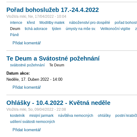
Pořad bohoslužeb 17.-24.4.2022
Vložil/a miki, Ne, 17/04/2022 - 10:04
intence
křest
Modlitby matek
náboženství pro dospělé
pořad bohos
Deum
tichá adorace
týden
úmysly na mše sv.
Velikonoční vigilie
z
Páně
Přidat komentář
Te Deum a Svátostné požehnání
svátostné požehnání
Te Deum
Datum akce:
Neděle, 17. Duben 2022 - 14:00
Přidat komentář
Ohlášky - 10.4.2022 - Květná neděle
Vložil/a miki, So, 09/04/2022 - 22:08
kostelník
misijní jarmark
návštěva nemocných
ohlášky
postní krabič
udílení svátosti nemocných
Přidat komentář