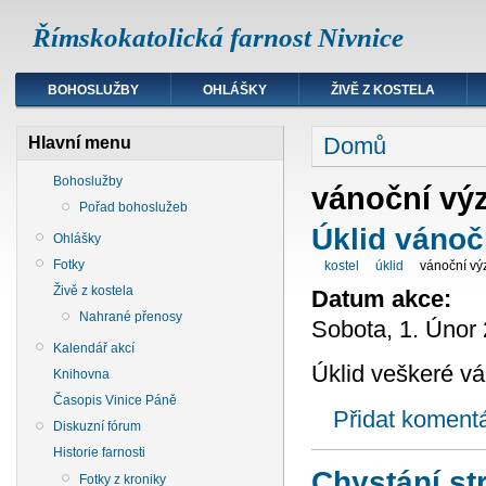
Římskokatolická farnost Nivnice
BOHOSLUŽBY
OHLÁŠKY
ŽIVĚ Z KOSTELA
Domů
Hlavní menu
Bohoslužby
vánoční vý
Pořad bohoslužeb
Úklid vánoč
Ohlášky
Fotky
kostel
úklid
vánoční v
Živě z kostela
Datum akce:
Nahrané přenosy
Sobota, 1. Únor 
Kalendář akcí
Úklid veškeré vá
Knihovna
Časopis Vinice Páně
Přidat koment
Diskuzní fórum
Historie farnosti
Chystání st
Fotky z kroniky