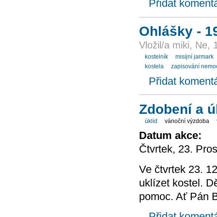
Přidat koment
Ohlášky - 1
Vložil/a miki, Ne,
kostelník
misijní jarmark
kostela
zapisování nemo
Přidat koment
Zdobení a ú
úklid
vánoční výzdoba
Datum akce:
Čtvrtek, 23. Pro
Ve čtvrtek 23. 1
uklízet kostel.
pomoc. Ať Pán B
Přidat koment