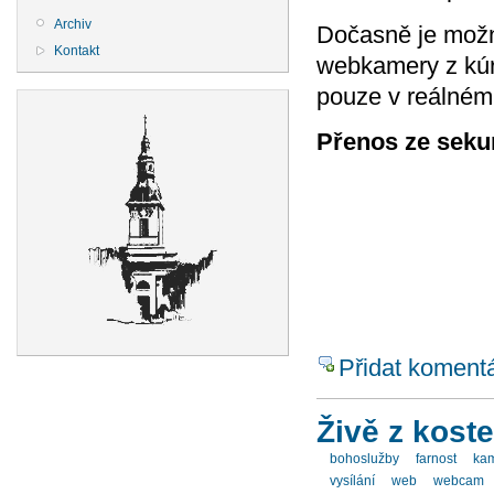
Archiv
Dočasně je možn
Kontakt
webkamery z kúru
pouze v reálném
Přenos ze sekun
Přidat koment
Živě z koste
bohoslužby
farnost
ka
vysílání
web
webcam