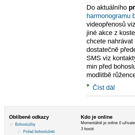
Do aktuálního
p
harmonogramu b
videopřenosů viz
jiné akce z kost
chcete nahrávat 
dostatečně před
SMS viz kontakty
min před bohoslu
modlitbě růžence
Číst dál
Oblíbené odkazy
Kdo je online
Momentálně je online
0 uživate
Bohoslužby
3 hosté
.
Pořad bohoslužeb