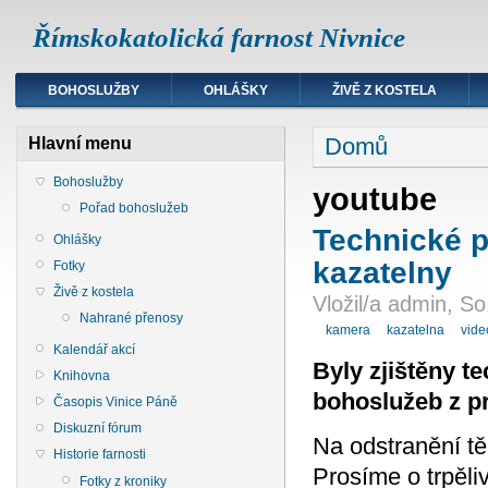
Římskokatolická farnost Nivnice
BOHOSLUŽBY
OHLÁŠKY
ŽIVĚ Z KOSTELA
Domů
Hlavní menu
Bohoslužby
youtube
Pořad bohoslužeb
Technické 
Ohlášky
kazatelny
Fotky
Živě z kostela
Vložil/a admin, S
Nahrané přenosy
kamera
kazatelna
vid
Kalendář akcí
Byly zjištěny t
Knihovna
bohoslužeb z p
Časopis Vinice Páně
Diskuzní fórum
Na odstranění tě
Historie farnosti
Prosíme o trpěliv
Fotky z kroniky