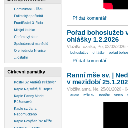
Dominikáni 3. řádu
Fatimský apoštolát
Přidat komentář
Františkáni 3. řádu
Misijní klubko
Pořad bohoslužeb v 
Chrámový sbor
ohlášky 1.2.2026
Společenství manželů
Vložil/a rozalka, Po, 02/02/2026 
Orel jednota Nivnice
bohoslužby
ohlášky
pořad boho
... ostatní
Přidat komentář
Církevní památky
Ranní mše sv. | Ned
v mezidobí 25.1.202
Kostel Sv. Andělů strážných
Vložil/a anna, Ne, 25/01/2026 - 0
Kaple Nejsvětější Trojice
audio
mše sv.
neděle
video
Kaple Panny Marie
Růžencové
Kaple sv. Jana
Nepomuckého
Kaple Povýšení sv. Kříže