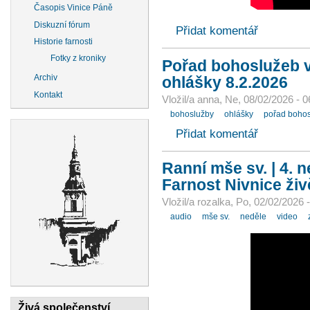
Časopis Vinice Páně
Diskuzní fórum
Přidat komentář
Historie farnosti
Fotky z kroniky
Pořad bohoslužeb v 
Archiv
ohlášky 8.2.2026
Kontakt
Vložil/a anna, Ne, 08/02/2026 - 0
bohoslužby
ohlášky
pořad boho
Přidat komentář
Ranní mše sv. | 4. n
Farnost Nivnice živ
Vložil/a rozalka, Po, 02/02/2026 
audio
mše sv.
neděle
video
Živá společenství