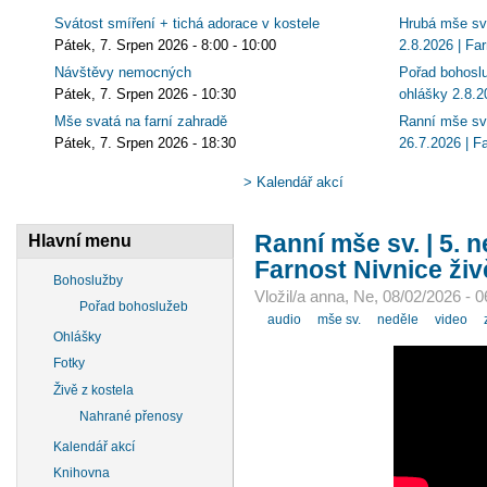
Svátost smíření + tichá adorace v kostele
Hrubá mše sv.
Pátek, 7. Srpen 2026 -
8:00
-
10:00
2.8.2026 | Far
Návštěvy nemocných
Pořad bohoslu
Pátek, 7. Srpen 2026 - 10:30
ohlášky 2.8.2
Mše svatá na farní zahradě
Ranní mše sv.
Pátek, 7. Srpen 2026 - 18:30
26.7.2026 | F
> Kalendář akcí
Ranní mše sv. | 5. n
Hlavní menu
Farnost Nivnice živ
Bohoslužby
Vložil/a anna, Ne, 08/02/2026 - 0
Pořad bohoslužeb
audio
mše sv.
neděle
video
Ohlášky
Fotky
Živě z kostela
Nahrané přenosy
Kalendář akcí
Knihovna